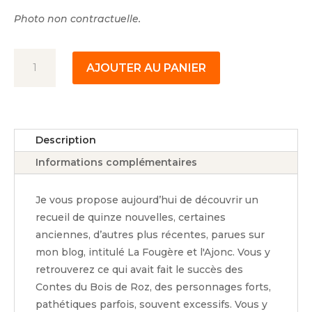
Photo non contractuelle.
quantité
AJOUTER AU PANIER
de
La
fougère
et
Description
l'ajonc
Informations complémentaires
Je vous propose aujourd’hui de découvrir un
recueil de quinze nouvelles, certaines
anciennes, d’autres plus récentes, parues sur
mon blog, intitulé La Fougère et l'Ajonc. Vous y
retrouverez ce qui avait fait le succès des
Contes du Bois de Roz, des personnages forts,
pathétiques parfois, souvent excessifs. Vous y